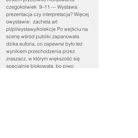
czegokolwiek  9–11 — Wystawa: 
prezentacja czy interpretacja? Więcej 
owystawie:  zacheta art 
pl/pl/wystawy/kolekcje Po wejściu na 
scenę wśród publiki zapanowała 
dzika euforia, co zapewne było też 
wynikiem przechodzenia przez 
zraszacz, w którym większość się 
specjalnie blokowała, bo piwo 
sprzedawane było chrzczone i trzeba 
je było pić przez specjalne rurki, które 
wyłapywały ewentualne wirusy  
Zespół stanął wzruszony owacją i 
Mistrz przemówił kasyno bonus 
depozyt od 1Budżet w wysokości 1 zł 
jest naprawdę bardzo mały  Wystarczy 
spróbować zagrać na pieniądze, ale 
wybór gier jest ograniczony, ponieważ 