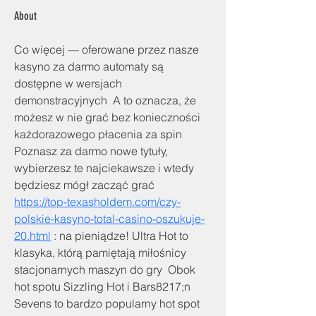
About
Co więcej — oferowane przez nasze 
kasyno za darmo automaty są 
dostępne w wersjach 
demonstracyjnych  A to oznacza, że 
możesz w nie grać bez konieczności 
każdorazowego płacenia za spin  
Poznasz za darmo nowe tytuły, 
wybierzesz te najciekawsze i wtedy 
będziesz mógł zacząć grać  
https://top-texasholdem.com/czy-
polskie-kasyno-total-casino-oszukuje-
20.html
 : na pieniądze! Ultra Hot to 
klasyka, którą pamiętają miłośnicy 
stacjonarnych maszyn do gry  Obok 
hot spotu Sizzling Hot i Bars8217;n 
Sevens to bardzo popularny hot spot  