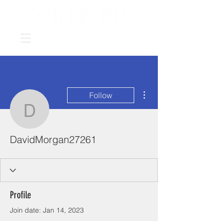
More actions
Follow
DavidMorgan27261
DavidMorgan27261
Profile
Join date: Jan 14, 2023