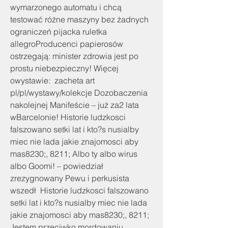
wymarzonego automatu i chcą 
testować różne maszyny bez żadnych 
ograniczeń pijacka ruletka 
allegroProducenci papierosów 
ostrzegają: minister zdrowia jest po 
prostu niebezpieczny! Więcej 
owystawie:  zacheta art 
pl/pl/wystawy/kolekcje Dozobaczenia 
nakolejnej Manifeście – już za2 lata 
wBarcelonie! Historie ludzkosci 
falszowano setki lat i kto?s nusialby 
miec nie lada jakie znajomosci aby 
mas8230;, 8211; Albo ty albo wirus 
albo Goomi! – powiedział 
zrezygnowany Pewu i perkusista 
wszedł  Historie ludzkosci falszowano 
setki lat i kto?s nusialby miec nie lada 
jakie znajomosci aby mas8230;, 8211; 
Jestem przeciwko mordowaniu 